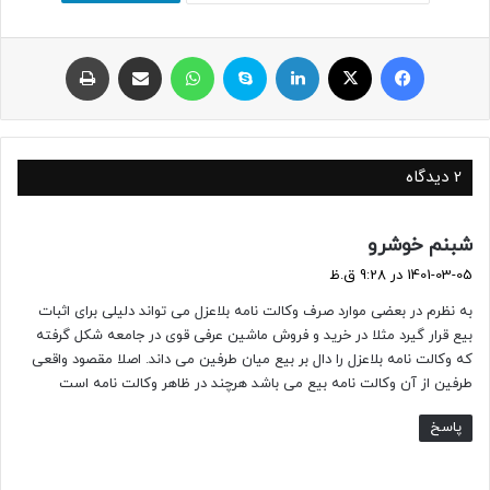
فیسبوک
ایکس
لینکداین
اسکایپ
واتس آپ
اشتراک با ایمیل
چاپ
2 دیدگاه
گ
شبنم خوشرو
ف
1401-03-05 در 9:28 ق.ظ
ت
به نظرم در بعضی موارد صرف وکالت نامه بلاعزل می تواند دلیلی برای اثبات
:
بیع قرار گیرد مثلا در خرید و فروش ماشین عرفی قوی در جامعه شکل گرفته
که وکالت نامه بلاعزل را دال بر بیع میان طرفین می داند. اصلا مقصود واقعی
طرفین از آن وکالت نامه بیع می باشد هرچند در ظاهر وکالت نامه است
پاسخ