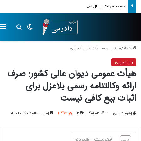
تمدید مهلت ارسال اظهارنامه‌های مالیاتی تا پایان تابستان 1405
تغییر پوسته
م
جستجو ب
خانه
/
قوانین و مصوبات
/
رای اصراری
رای اصراری
هیأت عمومی دیوان عالی کشور: صرف
ارائه وکالتنامه رسمی بلاعزل برای
اثبات بیع کافی نیست
زهره شاعری
1401-03-04
2
2,472
زمان مطالعه یک دقیقه
فهرست راهبردی