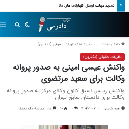
تمدید مهلت ارسال اظهارنامه‌های مالیاتی تا پایان تابستان 1405
تغییر پوسته
م
جستجو ب
خانه
/
مقالات و مصاحبه ها
/
نظریات حقوقی (دکترین)
نظریات حقوقی (دکترین)
واکنش عیسی امینی به صدور پروانه
وکالت برای سعید مرتضوی
واکنش رییس اسبق کانون وکلای مرکز به صدور پروانه
وکالت برای دادستان سابق تهران
زهره شاعری
1403-11-17
0
10
زمان مطالعه یک دقیقه