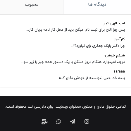
دیدگاه ها
محبوب
امید الهی تبار
پس چرا الان برای ثبت نام میگن باید از محل کار نامه پایان کار...
کارآموز
چرا دکتر بابک جعفری رای نیاورد؟!...
شبنم خوشرو
درود، امیدوارم هنگام بروز مشکل با یک دستور همه چیز را زیر سو...
saraaa
بنده خدا حتی نتونسته از خودش دفاع کنه......
تمامی حقوق مادی و معنوی محتوای وبسایت، برای دادرسی نت محفوظ است.
اینستاگرام
تلگرام
واتس
ایمیل