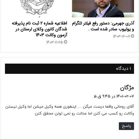
آذری جهرمی: دستور رفع فیلتر تلگرام
اطلاعیه شماره 2 ثبت نام پذیرفته
و یوتیوب صادر شده است .
شدگان کانون وکلای لرستان در
آزمون وکالت 1403
1403-12-07
1403-11-25
1 دیدگاه
گ
مژگان
ف
1401-02-07 در 9:45 ق.ظ
ت
آقای روحانی واقعا درست میگن … اینطوری همه وکیل میشن اما وکیل نیستن
:
وکالت رو کسب می کنن اما عدالت رو نمی تونن محقق کنن
پاسخ