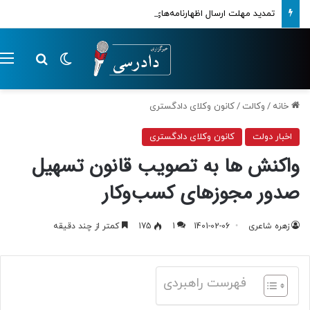
تمدید مهلت ارسال اظهارنامه‌های مالیاتی تا پایان تابستان 1405
تغییر پوسته
م
جستجو ب
خانه
/
وکالت
/
کانون وکلای دادگستری
اخبار دولت
کانون وکلای دادگستری
واکنش‌ ها به تصویب قانون تسهیل
صدور مجوزهای کسب‌وکار
زهره شاعری
1401-02-06
1
175
کمتر از چند دقیقه
فهرست راهبردی