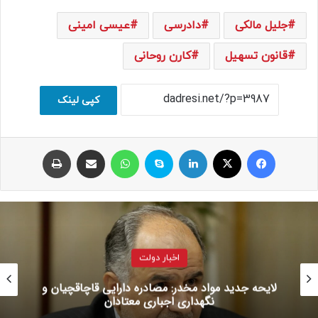
جلیل مالکی
دادرسی
عیسی امینی
قانون تسهیل
کارن روحانی
کپی لینک
فیسبوک
ایکس
لینکداین
اسکایپ
واتس آپ
اشتراک با ایمیل
چاپ
اخبار دولت
لایحه جدید مواد مخدر: مصادره دارایی قاچاقچیان و
نگهداری اجباری معتادان