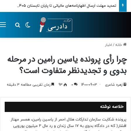
تمدید مهلت ارسال اظهارنامه‌های مالیاتی تا پایان تابستان 1405
تغییر پوسته
م
جستجو ب
خانه
/
اخبار
چرا رأی پرونده یاسین رامین در مرحله
بدوی و تجدیدنظر متفاوت است؟
زهره شاعری
1400-09-03
0
93
زمان تقریبی مطالعه 3 دقیقه
خلاصه نوشته
پرونده شکایت سازمان تدارکات هلال احمر از یاسین رامین، همسر مهناز
افشار( که در دادگاه بدوی به ۱۷ سال زندان و رد مال ۲ میلیون یورویی