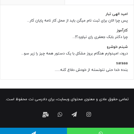
امید الهی تبار
پس چرا الان برای ثبت نام میگن باید از محل کار نامه پایان کار...
کارآموز
چرا دکتر بابک جعفری رای نیاورد؟!...
شبنم خوشرو
درود، امیدوارم هنگام بروز مشکل با یک دستور همه چیز را زیر سو...
saraaa
بنده خدا حتی نتونسته از خودش دفاع کنه......
تمامی حقوق مادی و معنوی محتوای وبسایت، برای دادرسی نت محفوظ است.
اینستاگرام
تلگرام
واتس
ایمیل
آپ