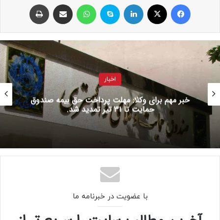
فیسبوک
ایکس
لینکداین
اسکایپ
واتس آپ
اشتراک با ایمیل
چاپ
اخبار قوه قضاییه
حق بیمه صندوق
نشانی و اطلاعات تماس شعب داد
استان گیلان
با عضویت در خبرنامه ما