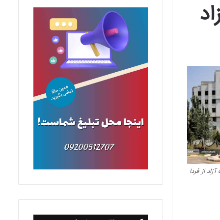
اد
زاد از فردا