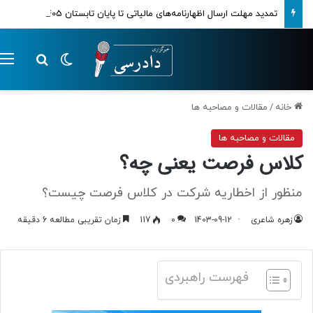
تمدید مهلت ارسال اظهارنامه‌های مالیاتی تا پایان تابستان 1405
تغییر پوسته
م
جستجو ب
خانه
/
مقالات و مصاحبه ها
مقالات و مصاحبه ها
کلاس فرصت یعنی چه؟
منظور از اخطاریه شرکت در کلاس فرصت چیست؟
زهره شاعری
1403-09-12
0
117
زمان تقریبی مطالعه 6 دقیقه
فهرست راهبردی