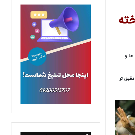
خته
ها و
دقیق تر