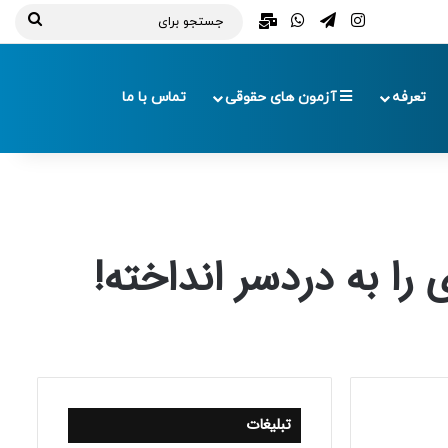
تلگرام
اینستاگرام
واتس آپ
ایمیل
جستج
برای
تعرفه
آزمون های حقوقی
تماس با ما
 را به دردسر انداخته!
تبلیغات