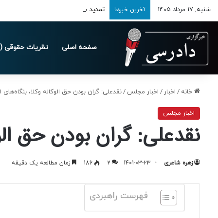
شنبه, 17 مرداد 1405
تمدید مهلت ارسال اظهارنامه‌های مالیاتی تا 
آخرین خبرها
صفحه اصلی
نظریات حقوقی (د
خانه
/
اخبار
/
اخبار مجلس
/
نقدعلی: گران بودن حق الوکاله وکلا، بنگاه‌های ا
اخبار مجلس
نقدعلی: گران بودن حق الوک
زهره شاعری
1401-03-23
2
186
زمان مطالعه یک دقیقه
فهرست راهبردی