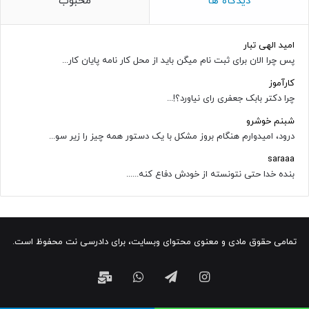
دیدگاه ها
محبوب
امید الهی تبار
پس چرا الان برای ثبت نام میگن باید از محل کار نامه پایان کار...
کارآموز
چرا دکتر بابک جعفری رای نیاورد؟!...
شبنم خوشرو
درود، امیدوارم هنگام بروز مشکل با یک دستور همه چیز را زیر سو...
saraaa
بنده خدا حتی نتونسته از خودش دفاع کنه......
تمامی حقوق مادی و معنوی محتوای وبسایت، برای دادرسی نت محفوظ است.
اینستاگرام
تلگرام
واتس
ایمیل
آپ