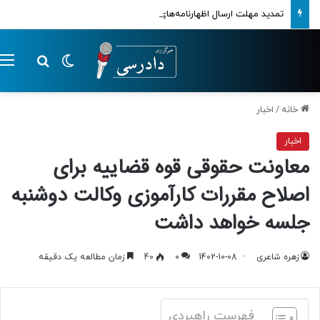
تمدید مهلت ارسال اظهارنامه‌های مالیاتی تا پایان تابستان 1405
تغییر پوسته
م
جستجو ب
خانه
/
اخبار
اخبار
معاونت حقوقی قوه قضاییه برای
اصلاح مقررات کارآموزی وکالت دوشنبه
جلسه خواهد داشت
زهره شاعری
1402-10-08
0
40
زمان مطالعه یک دقیقه
فهرست راهبردی