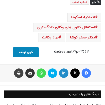
منبع
اتحادیه اسکودا
اتحادیه اسکودا
استقلال کانون های وکلای دادگستری
دکتر جعفر کوشا
نهاد وکالت
کپی لینک
فیسبوک
ایکس
لینکداین
اسکایپ
واتس آپ
اشتراک با ایمیل
چاپ
دیدگاهتان را بنویسید