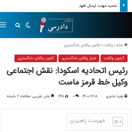
تمدید مهلت ارسال اظهارنامه‌های مالیاتی تا پایان تابستان 1405
تغییر پوسته
م
جستجو ب
خانه
/
وکالت
/
کانون وکلای دادگستری
آزمون وکالت
اخبار وکلای دادگستری
کانون وکلای دادگستری
رئیس اتحادیه اسکودا: نقش اجتماعی
وکیل خط قرمز ماست
زهره شاعری
1400-12-18
0
145
زمان تقریبی مطالعه 2 دقیقه
فهرست راهبردی