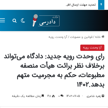
تمدید مهلت ارسال اظهارنامه‌های مالیاتی تا پایان تابستان 1405
تغییر پوسته
م
جستجو ب
خانه
/
قوانین و مصوبات
/
آرا وحدت رویه
آرا وحدت رویه
رای وحدت رویه جدید: دادگاه می‌تواند
برخلاف نظر برائت هیأت منصفه
مطبوعات، حکم به مجرمیت متهم
بدهد.1402
زهره شاعری
1402-07-05
0
48
زمان مطالعه یک دقیقه